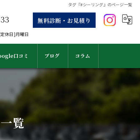
タグ『#シーリング』のページ一覧
633
無料診断・お見積り
30[定休日]月曜日
oogle口コミ
ブログ
コラム
ジ一覧