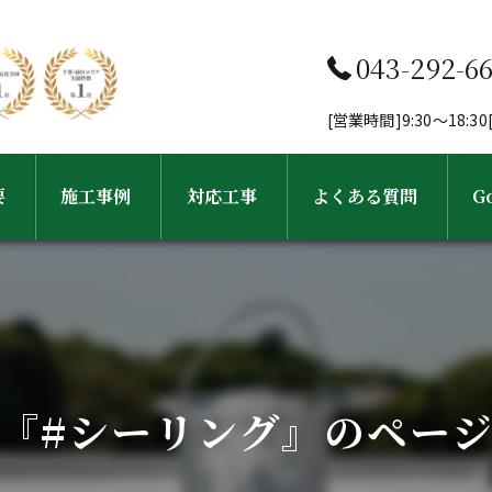
043-292-6
[営業時間]9:30～18:
要
施工事例
対応工事
よくある質問
G
フ紹介
工事完了までの流れ
外壁塗装・塗り替え
屋根塗装・屋根葺き替え工事
『#シーリング』のペー
雨樋・屋根修理