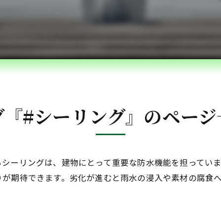
ベランダ防水・コーキング
雨漏れ修理
内装リフォーム
水回りリフォーム
外構・エクステリアリフォーム
グ『#シーリング』のページ
白蟻防除・木部防腐処理
るシーリングは、建物にとって重要な防水機能を担ってい
りが期待できます。劣化が進むと雨水の浸入や素材の腐食