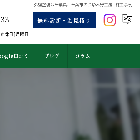
外壁塗装は千葉県、千葉市のおゆみ野工房 | 施工事例
633
無料診断・お見積り
30[定休日]月曜日
oogle口コミ
ブログ
コラム