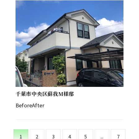
無料診断・お見積り
千葉市中央区蘇我M様邸
BeforeAfter
1
2
3
4
5
...
7