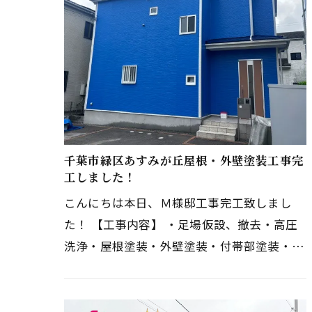
千葉市緑区あすみが丘屋根・外壁塗装工事完
工しました！
こんにちは本日、Ｍ様邸工事完工致しまし
た！ 【工事内容】 ・足場仮設、撤去・高圧
洗浄・屋根塗装・外壁塗装・付帯部塗装・ベ
ランダ防水・コーキング打ち替え Ｍ様、工
事期間中ご協力ありがとうござい…