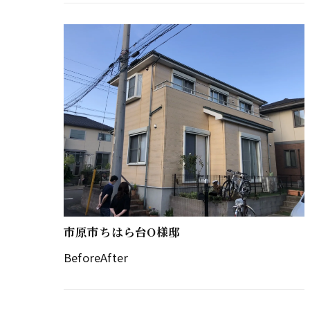
水・コーキング打ち替え・ＴＶアンテ…
市原市ちはら台O様邸
BeforeAfter