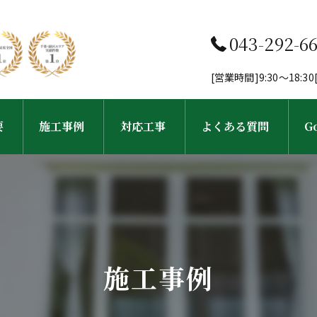
043-292-6
[営業時間]9:30～18:
要
施工事例
対応工事
よくある質問
G
フ紹介
工事完了までの流れ
外壁塗装・塗り替え
屋根塗装・屋根葺き替え工事
施工事例
雨樋・屋根修理