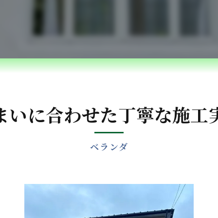
ベランダ防水・コーキング
雨漏れ修理
内装リフォーム
水回りリフォーム
外構・エクステリアリフォーム
まいに合わせた丁寧な施工
白蟻防除・木部防腐処理
ベランダ