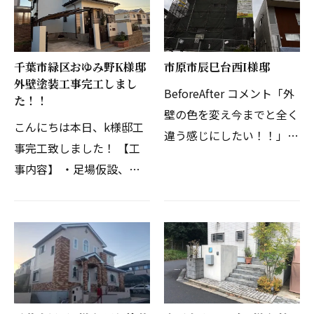
ち替え Ｉ様、工事期間中
コーキング打ち替え・ベラ
ご協力ありがとうござい…
ンダ軒天交換工事 Ｔ様…
千葉市緑区おゆみ野K様邸
市原市辰巳台西I様邸
外壁塗装工事完工しまし
BeforeAfter コメント「外
た！！
壁の色を変え今までと全く
こんにちは本日、k様邸工
違う感じにしたい！！」と
事完工致しました！ 【工
ご相談頂きました。
事内容】 ・足場仮設、撤
去・高圧洗浄・外壁塗装・
付帯部塗装・ベランダ防
水・コーキング打ち替え・
屋根棟瓦修繕工事・庇板金
工事 K様、工事期間中ご
協…