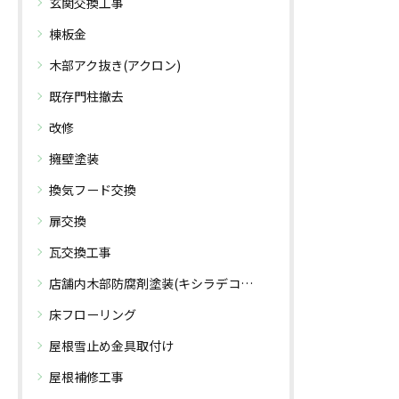
玄関交換工事
棟板金
木部アク抜き(アクロン)
既存門柱撤去
改修
擁壁塗装
換気フード交換
扉交換
瓦交換工事
店舗内木部防腐剤塗装(キシラデコール)
床フローリング
屋根雪止め金具取付け
屋根補修工事