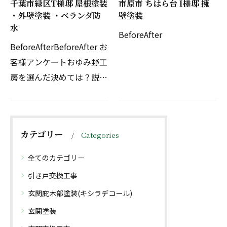
千葉市緑区T様邸 屋根塗装
市原市 ちはら台 I様邸 擁
・外壁塗装 ・ベランダ防
壁塗装
水
BeforeAfter
BeforeAfterBeforeAfter お
客様アンケートおゆみ野工
房を選んだ決めては？説明
がわかりやすく、見積をお
願いしたどの会社よりも対
応が良かったため。担当
カテゴリー
Categories
者、職人の対応はどうでし
たか？社長さんはいつ…
全てのカテゴリー
引き戸交換工事
玄関庇木部塗装(キシラデコール)
玄関塗装