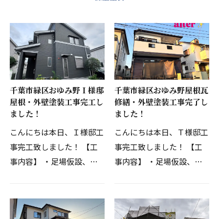
千葉市緑区おゆみ野Ｉ様邸
千葉市緑区おゆみ野屋根瓦
屋根・外壁塗装工事完工し
修繕・外壁塗装工事完了し
ました！
ました！
こんにちは本日、Ｉ様邸工
こんにちは本日、Ｔ様邸工
事完工致しました！ 【工
事完工致しました！ 【工
事内容】 ・足場仮設、撤
事内容】 ・足場仮設、撤
去・高圧洗浄・屋根塗装・
去・高圧洗浄・屋根瓦、棟
外壁塗装・付帯部塗装・ベ
組替え工事・外壁塗装・付
ランダ防水・コーキング打
帯部塗装・ベランダ防水・