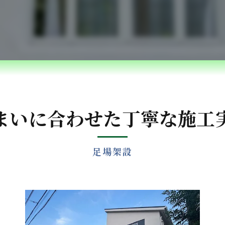
ベランダ防水・コーキング
雨漏れ修理
内装リフォーム
水回りリフォーム
外構・エクステリアリフォーム
まいに合わせた丁寧な施工
白蟻防除・木部防腐処理
足場架設