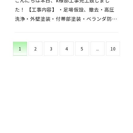
こんにちは本日、k様邸工事完工致しまし
た！ 【工事内容】 ・足場仮設、撤去・高圧
洗浄・外壁塗装・付帯部塗装・ベランダ防
水・コーキング打ち替え・屋根棟瓦修繕工
事・庇板金工事 K様、工事期間中ご協…
1
2
3
4
5
...
10