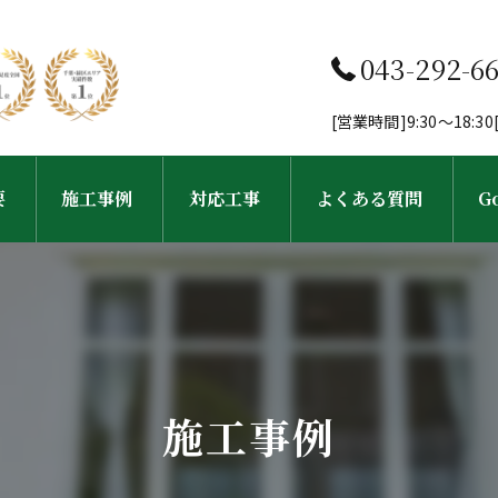
043-292-6
[営業時間]9:30～18:
要
施工事例
対応工事
よくある質問
G
フ紹介
工事完了までの流れ
外壁塗装・塗り替え
屋根塗装・屋根葺き替え工事
施工事例
雨樋・屋根修理