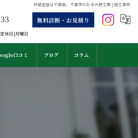
外壁塗装は千葉県、千葉市のおゆみ野工房 | 施工事例
633
無料診断・お見積り
30[定休日]月曜日
oogle口コミ
ブログ
コラム