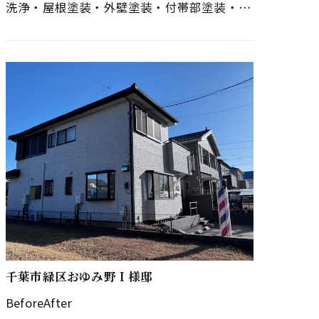
洗浄・屋根塗装・外壁塗装・付帯部塗装・ベ
ランダ防水・ＴＶアンテナ撤去→壁付けＴＶ
アンテナ取付け・網戸張替え Ｋ様…
千葉市緑区おゆみ野Ｉ様邸
BeforeAfter