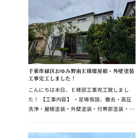
千葉市緑区おゆみ野南Ｅ様邸屋根・外壁塗装
工事完工しました！
こんにちは本日、Ｅ様邸工事完工致しまし
た！ 【工事内容】 ・足場仮設、撤去・高圧
洗浄・屋根塗装・外壁塗装・付帯部塗装・ベ
ランダ防水・コーキング打ち替え Ｅ様、工
事期間中ご協力ありがとうござい…