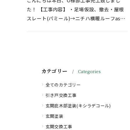
こんにちは本日、O様邸工事完工致しまし
た！ 【工事内容】 ・足場仮設、撤去・屋根
スレート(パミール)→ニチハ横暖ルーフas取
付けＯ様、工事期間中ご協力ありがとうござ
いました！これからも末永く宜しく…
カテゴリー
Categories
全てのカテゴリー
引き戸交換工事
玄関庇木部塗装(キシラデコール)
玄関塗装
玄関交換工事