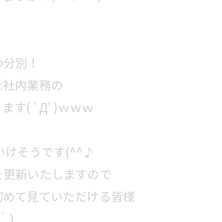
の分別！
た社内業務の
す( ﾟДﾟ)ｗｗｗ
けそうです(^^♪
を更新いたしますので
初めて見ていただける皆様
｀)