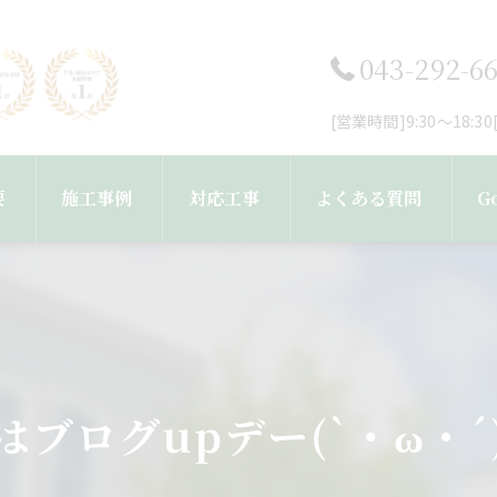
043-292-6
[営業時間]9:30～18:
要
施工事例
対応工事
よくある質問
G
フ紹介
工事完了までの流れ
外壁塗装・塗り替え
屋根塗装・屋根葺き替え工事
はブログupデー(`・ω・´
雨樋・屋根修理