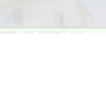
おゆみ野工房
ブログ
本日はブログupデー(`・ω・´)ノシ