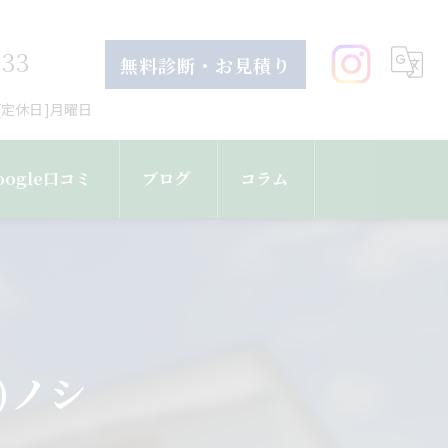
633
無料診断・お見積り
30[定休日]月曜日
oogle口コミ
ブログ
コラム
)ノシ