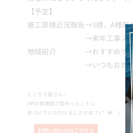
【予定】
施工邸様近況報告→S様、A様邸
→来年工事スタート
地域紹介 →おすすめラン
→いつもお世話になっ
ところで皆さん！
HPの雰囲気が変わったことに
気づいていただけましたかね？( *´艸｀)