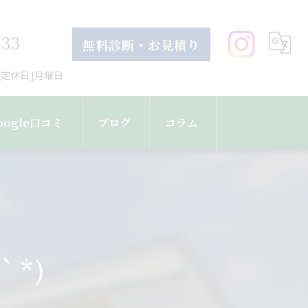
633
無料診断・お見積り
30[定休日]月曜日
oogle口コミ
ブログ
コラム
｀*)