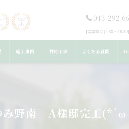
043-292-6
[営業時間]9:30～18:
要
施工事例
対応工事
よくある質問
G
フ紹介
工事完了までの流れ
外壁塗装・塗り替え
屋根塗装・屋根葺き替え工事
み野南 A様邸完工(*´ω
雨樋・屋根修理