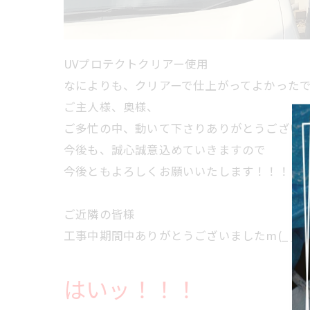
UVプロテクトクリアー使用
なによりも、クリアーで仕上がってよかったです(*
ご主人様、奥様、
ご多忙の中、動いて下さりありがとうござい
今後も、誠心誠意込めていきますので
今後ともよろしくお願いいたします！！！！
ご近隣の皆様
工事中期間中ありがとうございましたm(_ _)
はいッ！！！