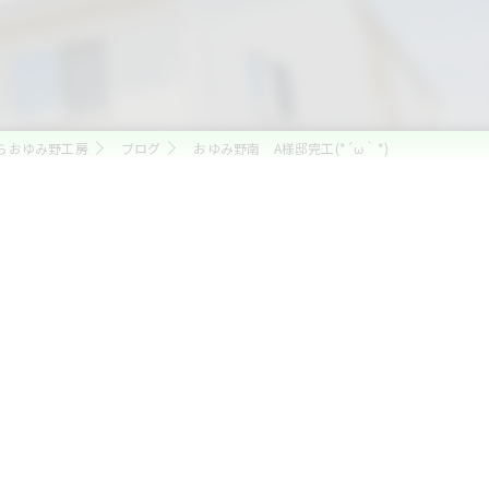
らおゆみ野工房
ブログ
おゆみ野南 A様邸完工(*´ω｀*)