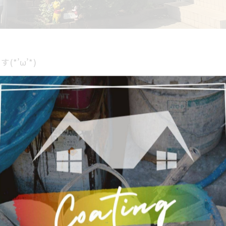
’ω’*)
ました！！
！
m