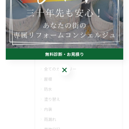
業務日記
< 前のページ
一覧に戻る
次のページ >
無料診断・お見積り
カテゴリー
Categories
無料診断・お見積り
全てのカテゴリー
屋根
防水
塗り替え
内装
雨漏れ