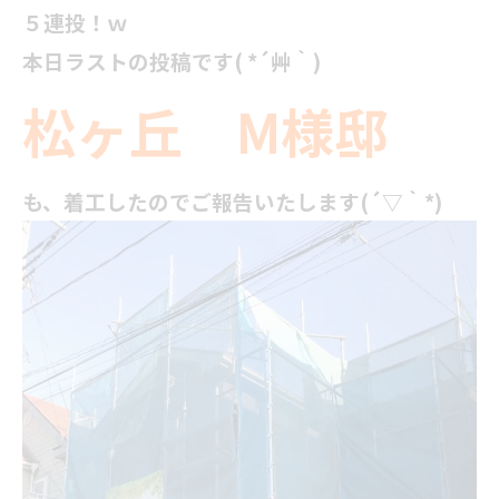
５連投！ｗ
本日ラストの投稿です( *´艸｀)
松ヶ丘 M様邸
も、着工したのでご報告いたします(´▽｀*)