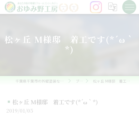
松ヶ丘 M様邸 着工です(*´ω｀
*)
千葉県千葉市の外壁塗装ならおゆみ野工房
ブログ
松ヶ丘 M様邸 着工です(*´ω｀*)
松ヶ丘 M様邸 着工です(*´ω｀*)
2019/01/05