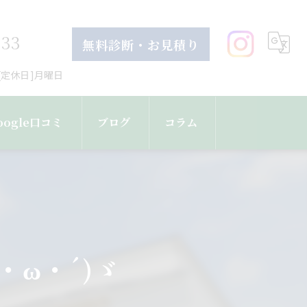
633
無料診断・お見積り
30[定休日]月曜日
oogle口コミ
ブログ
コラム
・ω・´)ゞ