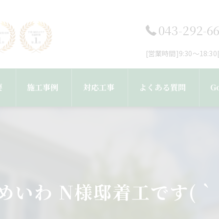
043-292-6
[営業時間]9:30～18:
要
施工事例
対応工事
よくある質問
G
フ紹介
工事完了までの流れ
外壁塗装・塗り替え
屋根塗装・屋根葺き替え工事
めいわ N様邸着工です(｀
雨樋・屋根修理