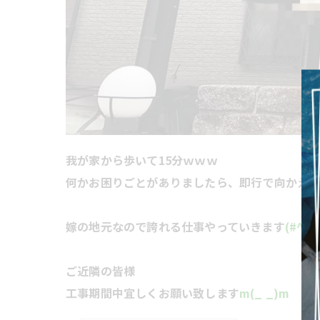
我が家から歩いて15分ｗｗｗ
何かお困りごとがありましたら、即行で向かえ
嫁の地元なので誇れる仕事やっていきます
(#^.^
ご近隣の皆様
工事期間中宜しくお願い致します
m(_ _)m