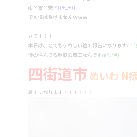
雨？雪？霙？
((+_+))
でも僕は負けませんｗｗｗ
さて！！！
本日は、とてもうれしい着工報告になります
( *
僕の住んでる地域の着工なんで
す
(#^.^#)
四街道市
めいわ N
着工になります！！！！！！