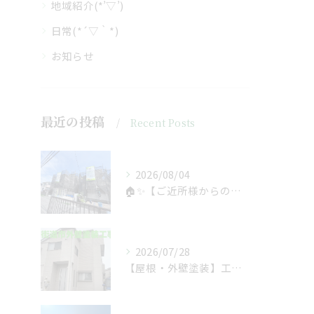
地域紹介(*’▽’)
日常(*´▽｀*)
お知らせ
最近の投稿
Recent Posts
2026/08/04
🏠✨【ご近所様からのご紹介で、工事スタート！】✨🏠
2026/07/28
【屋根・外壁塗装】工事着工しました❗️