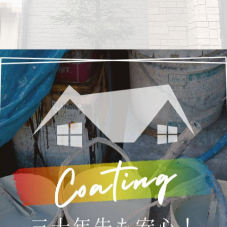
ます
(｀・ω・´)
✨
#)