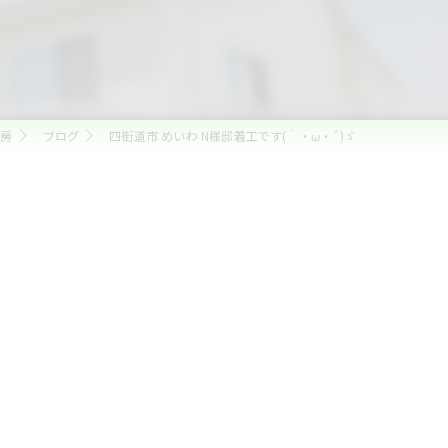
工房
ブログ
四街道市 めいわ N様邸着工です(｀・ω・´)ゞ