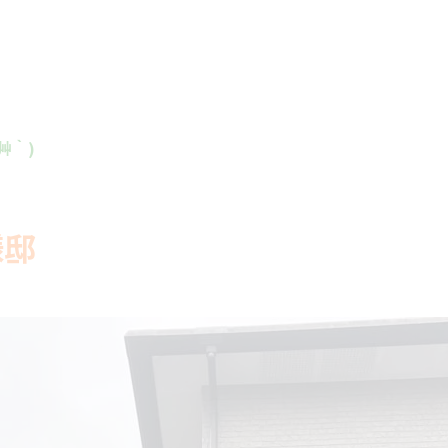
´艸｀)
様邸