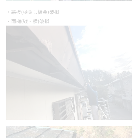
・幕板(樋隠し板金)破損
・雨樋(縦・横)破損