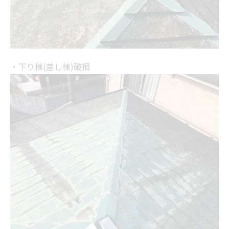
・下り棟(差し棟)破損