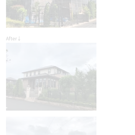
After↓