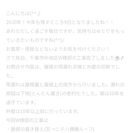
こんにちは(^^♪
2020年！今年も残すところ9日となりましたね！！
あわただしく過ごす毎日ですが、気持ちはゆとりをもっ
ていきたいものですね(^^)/
お風邪・怪我などないようお気を付けください！
さて先日、千葉市中央区W様邸の工事完了しました🏠🎵
お問合せ内容は、屋根の雨漏れ点検と外壁の診断でし
た。
雨漏れは屋根裏と屋根上の両方から行いました。漏れの
原因は下地(とんとん葺き)の老朽化でした。築は30年を
過ぎています。
外壁は10年以上前に行っています。
今回W様邸の工事は
・屋根の葺き替え(瓦→ニチハ横暖ルーフ)