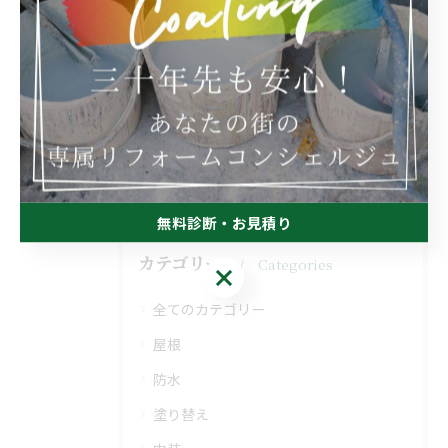
--
業務日記
< 前のページ
一覧に戻る
次のページ >
無料診断・お見積り
カテゴリー
Categories
無料診断・お見積り
全てのカテゴリー
屋根
防水
塗り替え