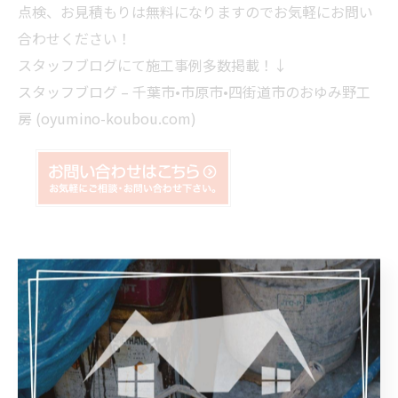
点検、お見積もりは無料になりますのでお気軽にお問い
合わせくださ
い！
スタッフブログにて施工事例多数掲載！↓
スタッフブログ – 千葉市•市原市•四街道市のおゆみ野工
房 (oyumino-koubou.com)
--------------------------------------------------------------------
--
おゆみ野工房
千葉県千葉市緑区辺田町152-1