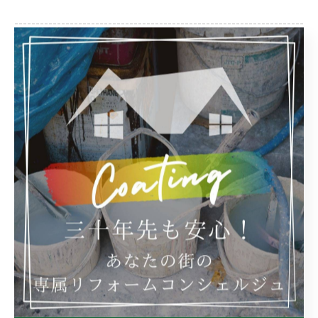
--------------------------------------------------------------------
--
業務日記
< 前のページ
一覧に戻る
次のページ >
カテゴリー
Categories
全てのカテゴリー
屋根
防水