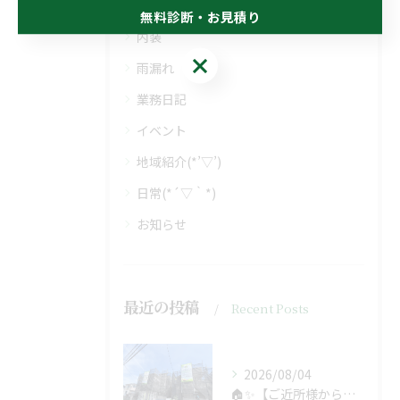
塗り替え
無料診断・お見積り
内装
無料診断・お見積り
雨漏れ
業務日記
イベント
地域紹介(*’▽’)
日常(*´▽｀*)
お知らせ
最近の投稿
Recent Posts
2026/08/04
🏠✨【ご近所様からのご紹介で、工事スタート！】✨🏠