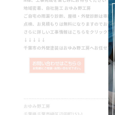
N様、工事完成を楽しみにお待ちください！
地域密着、自社施工 おゆみ野工房
ご自宅の雨漏り診断、屋根・外壁診断は専門
点検、お見積もりは無料になりますのでお気
さらに詳しい工事情報はこちらをクリック下
↓↓↓↓↓
千葉市の外壁塗装はおゆみ野工房へお任せ下
---------------------------------------------------------
おゆみ野工房
千葉県千葉市緑区辺田町152-1