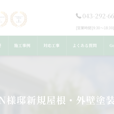
043-292-6
[営業時間]9:30～18:
要
施工事例
対応工事
よくある質問
G
フ紹介
工事完了までの流れ
外壁塗装・塗り替え
屋根塗装・屋根葺き替え工事
N様邸新規屋根・外壁塗
雨樋・屋根修理