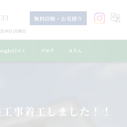
633
無料診断・お見積り
30[定休日]月曜日
oogle口コミ
ブログ
コラム
装工事着工しました！！