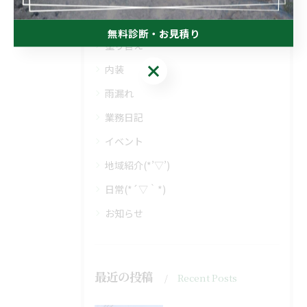
防水
無料診断・お見積り
塗り替え
無料診断・お見積り
内装
雨漏れ
業務日記
イベント
地域紹介(*’▽’)
日常(*´▽｀*)
お知らせ
最近の投稿
Recent Posts