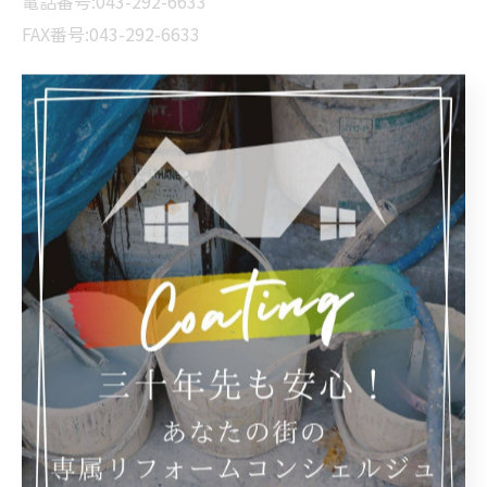
電話番号:043-292-6633
FAX番号:043-292-6633
--------------------------------------------------------------------
--
業務日記
< 前のページ
一覧に戻る
次のページ >
カテゴリー
Categories
全てのカテゴリー
屋根