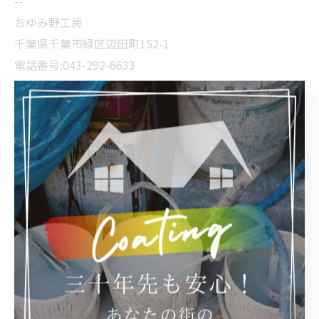
--
おゆみ野工房
千葉県千葉市緑区辺田町152-1
電話番号:043-292-6633
FAX番号:043-292-6633
--------------------------------------------------------------------
--
業務日記
< 前のページ
一覧に戻る
次のページ >