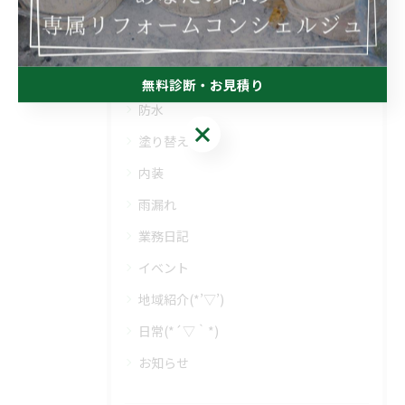
カテゴリー
Categories
全てのカテゴリー
屋根
無料診断・お見積り
防水
無料診断・お見積り
塗り替え
内装
雨漏れ
業務日記
イベント
地域紹介(*’▽’)
日常(*´▽｀*)
お知らせ