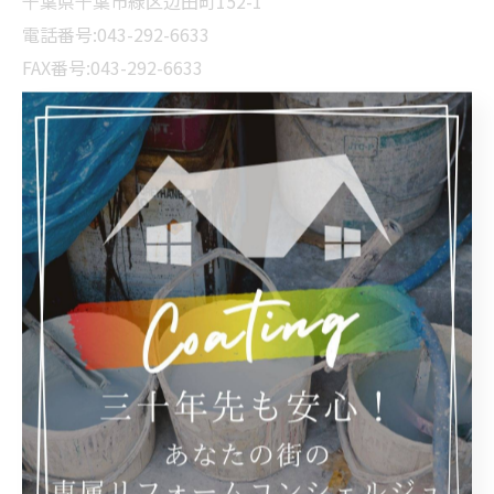
千葉県千葉市緑区辺田町152-1
電話番号:043-292-6633
FAX番号:043-292-6633
--------------------------------------------------------------------
--
業務日記
< 前のページ
一覧に戻る
次のページ >
カテゴリー
Categories
全てのカテゴリー