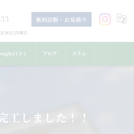
633
無料診断・お見積り
30[定休日]月曜日
oogle口コミ
ブログ
コラム
完工しました！！