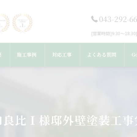
043-292-6
[営業時間]9:30～18:
要
施工事例
対応工事
よくある質問
G
フ紹介
工事完了までの流れ
外壁塗装・塗り替え
屋根塗装・屋根葺き替え工事
和良比Ｉ様邸外壁塗装工事
雨樋・屋根修理