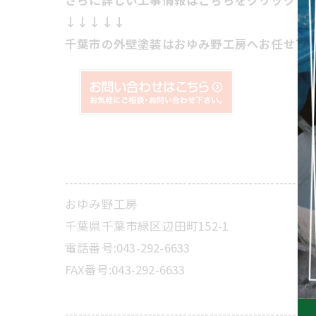
さらに詳しい工事情報はこちらをクリック下
↓↓↓↓↓
千葉市の外壁塗装はおゆみ野工房へお任せ下
---------------------------------------------------------
おゆみ野工房
千葉県千葉市緑区辺田町152-1
電話番号:043-292-6633
FAX番号:043-292-6633
---------------------------------------------------------