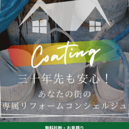
さい
さい。
-------------
-------------
無料診断・お見積り