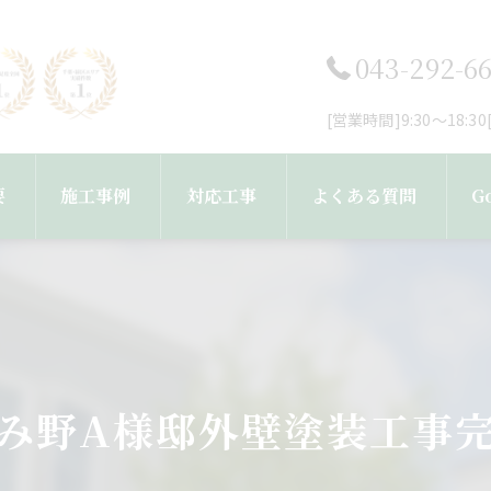
043-292-6
[営業時間]9:30～18:
要
施工事例
対応工事
よくある質問
G
フ紹介
工事完了までの流れ
外壁塗装・塗り替え
屋根塗装・屋根葺き替え工事
み野A様邸外壁塗装工事
雨樋・屋根修理