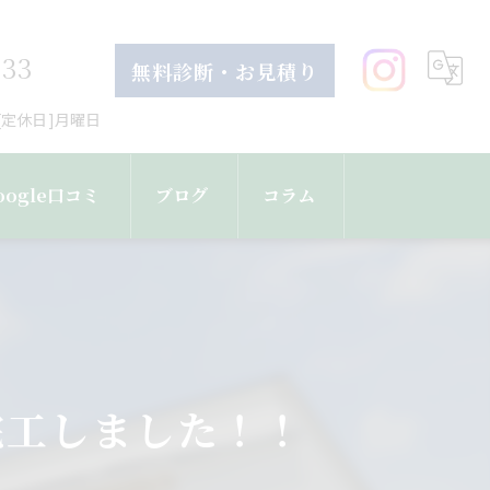
633
無料診断・お見積り
30[定休日]月曜日
oogle口コミ
ブログ
コラム
完工しました！！