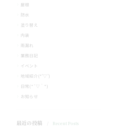
屋根
防水
塗り替え
内装
雨漏れ
業務日記
イベント
地域紹介(*’▽’)
日常(*´▽｀*)
お知らせ
最近の投稿
Recent Posts