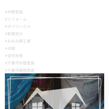
#外壁塗装
#リフォーム
#ダイワハウス
#新築気分
#おゆみ野工房
#点検
#住宅改修
#千葉市外壁塗装
#千葉市屋根塗装
#市原市外壁塗装
#市原市屋根塗装
#地域密着