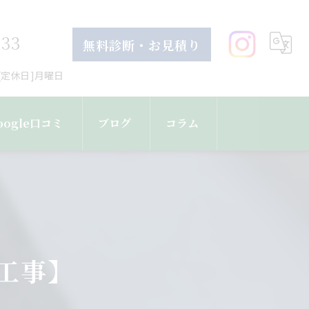
633
無料診断・お見積り
30[定休日]月曜日
oogle口コミ
ブログ
コラム
工事】