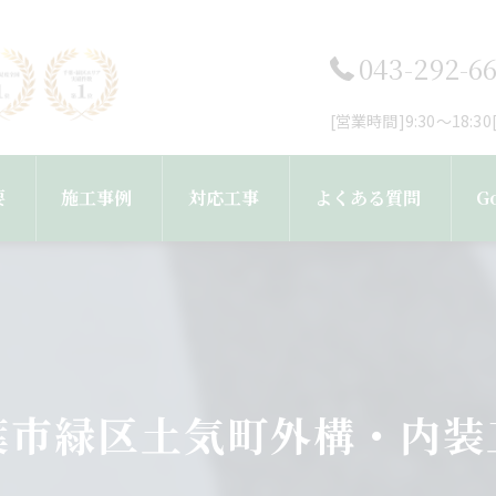
043-292-6
[営業時間]9:30～18:
要
施工事例
対応工事
よくある質問
G
フ紹介
工事完了までの流れ
外壁塗装・塗り替え
屋根塗装・屋根葺き替え工事
葉市緑区土気町外構・内装
雨樋・屋根修理