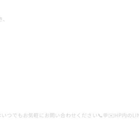
き、
でもお気軽にお問い合わせください📞💬✉️HP内のLIN