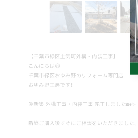
【千葉市緑区土気町外構・内装工事】
こんにちは😊
千葉市緑区おゆみ野のリフォーム専門店
おゆみ野工房です❗️
🎯新築 外構工事・内装工事 完工しました🏡✨
新築ご購入後すぐにご相談をいただきました