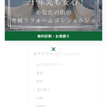
< 前のページ
一覧に戻る
次のページ >
無料診断・お見積り
無料診断・お見積り
カテゴリー
Categories
全てのカテゴリー
屋根
防水
塗り替え
内装
雨漏れ