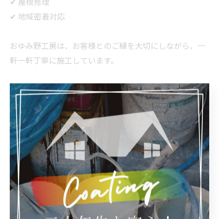
✔ 屋根修理
✔ 地域密着対応
おゆみ野工房は、お客様とのご縁を大切にしながら、一
軒一軒丁寧に施工しています。
ご自宅の工事についてご質問、お見積りなどはいつでも
お気軽にお問い合わせください📞💬✉️HP内のLINE
http://oyumino-koubou.com
#千葉市屋根塗装
#千葉市外壁塗装
#地域密着
#雨漏り診断
#アフターメンテナンス