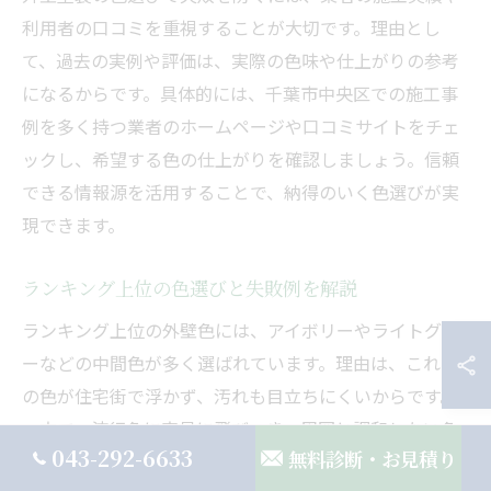
利用者の口コミを重視することが大切です。理由とし
て、過去の実例や評価は、実際の色味や仕上がりの参考
になるからです。具体的には、千葉市中央区での施工事
例を多く持つ業者のホームページや口コミサイトをチェ
ックし、希望する色の仕上がりを確認しましょう。信頼
できる情報源を活用することで、納得のいく色選びが実
現できます。
ランキング上位の色選びと失敗例を解説
ランキング上位の外壁色には、アイボリーやライトグレ
ーなどの中間色が多く選ばれています。理由は、これら
の色が住宅街で浮かず、汚れも目立ちにくいからです。
一方で、流行色に安易に飛びつき、周囲と調和しない色
043-292-6633
無料診断・お見積り
を選んで後悔した例も見受けられます。具体的な失敗例