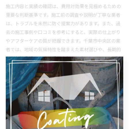
施工内容と実績の確認は、費用対効果を見極めるための
重要な判断基準です。施工前の調査や説明が丁寧な業者
は、トラブルを未然に防ぐ提案力があります。また、過
去の施工事例や口コミを参考にすると、実際の仕上がり
やアフターケアの質が把握できます。千葉市中央区の業
者では、地域の気候特性を踏まえた素材選びや、長期的
な耐久性重視の施工が評価されています。
外壁塗装選びで後悔しないコスト重視の視点
外壁塗装選びで後悔しないためには、単に安さを追求す
るのではなく、総合的なコストパフォーマンスを重視す
ることが大切です。保証やアフターサービス、施工の丁
寧さなど、価格以外の価値にも注目しましょう。コスト
重視でも、信頼できる業者選びや助成金活用を組み合わ
せることで、理想的な仕上がりと安心を両立できます。