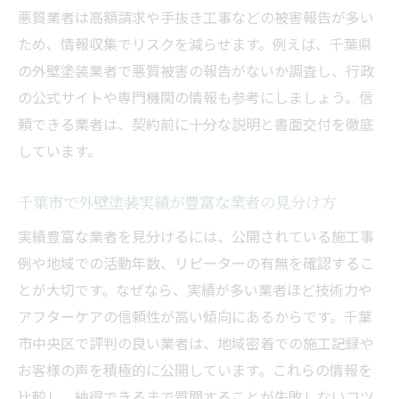
ック
悪質業者は高額請求や手抜き工事などの被害報告が多い
千葉市で外壁塗装助成金を申請する流れと
ため、情報収集でリスクを減らせます。例えば、千葉県
は
の外壁塗装業者で悪質被害の報告がないか調査し、行政
外壁塗装会社選びと助成金併用のメリット
の公式サイトや専門機関の情報も参考にしましょう。信
費用対効果を助成金で高める外壁塗装活用
頼できる業者は、契約前に十分な説明と書面交付を徹底
法
しています。
外壁塗装の助成金活用で賢くお得にリフォ
千葉市で外壁塗装実績が豊富な業者の見分け方
ーム
悪質業者を避けるための注意点まとめ
実績豊富な業者を見分けるには、公開されている施工事
例や地域での活動年数、リピーターの有無を確認するこ
外壁塗装の悪質業者リストで事前対策を
とが大切です。なぜなら、実績が多い業者ほど技術力や
千葉の外壁塗装で悪質業者を見抜くポイン
アフターケアの信頼性が高い傾向にあるからです。千葉
ト
市中央区で評判の良い業者は、地域密着での施工記録や
外壁塗装ランキングと悪質業者情報の使い
お客様の声を積極的に公開しています。これらの情報を
方
比較し、納得できるまで質問することが失敗しないコツ