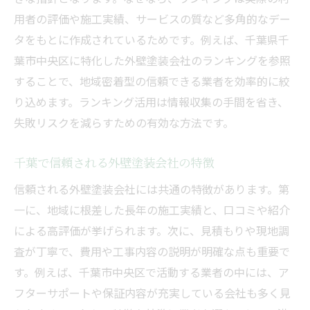
悪質外壁塗装業者リストを事前に確認しよ
用者の評価や施工実績、サービスの質など多角的なデー
う
タをもとに作成されているためです。例えば、千葉県千
千葉市の外壁塗装会社一覧で比較検討する
葉市中央区に特化した外壁塗装会社のランキングを参照
コツ
することで、地域密着型の信頼できる業者を効率的に絞
外壁塗装の信頼性を高める選び方のポイン
り込めます。ランキング活用は情報収集の手間を省き、
ト
失敗リスクを減らすための有効な方法です。
費用対効果を重視した外壁塗装の選び方
千葉で信頼される外壁塗装会社の特徴
外壁塗装の費用対効果を徹底比較する方法
信頼される外壁塗装会社には共通の特徴があります。第
千葉の外壁塗装ランキングでコスパを検証
一に、地域に根差した長年の施工実績と、口コミや紹介
外壁塗装会社の見積もり比較で最適な選択
による高評価が挙げられます。次に、見積もりや現地調
を
査が丁寧で、費用や工事内容の説明が明確な点も重要で
外壁塗装の費用を抑える助成金活用術
す。例えば、千葉市中央区で活動する業者の中には、ア
施工内容と実績で費用対効果を見極める秘
フターサポートや保証内容が充実している会社も多く見
訣