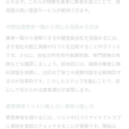
られます。これらの特徴を基準に業者を選ぶことで、満
外壁塗装選びで後悔しないコスト重視の視
足度の高い塗装サービスが期待できます。
点
口コミや評判からわかる業者の実力
外壁塗装業者一覧から安心を見極める方法
外壁塗装業者の口コミで信頼度をチェック
業者一覧から信頼できる外壁塗装会社を見極めるには、
千葉市の外壁塗装会社評判が選定ポイント
まず各社の施工実績や口コミを比較することがポイント
ランキングと実績から外壁塗装業者を探す
です。さらに、会社の所在地や創業年数、専門資格の有
無なども確認しましょう。具体的には、複数の業者に無
悪質業者リストを参考に口コミを分析しよ
料相談を依頼し、対応の丁寧さや提案内容を比較検討す
う
るのが効果的です。こうしたステップを踏むことで、安
外壁塗装会社一覧と評判の関連性を知る
心して任せられる業者選びが実現します。
実際の声でわかる外壁塗装の満足度とは
助成金を活用した外壁塗装の賢い進め方
悪質業者リストに載らない業者の探し方
外壁塗装と千葉市の助成金制度を徹底解説
悪質業者を避けるには、リストや口コミサイトでトラブ
助成金を使った外壁塗装の費用節約テクニ
ル事例を事前にチェックすることが重要です。理由は、