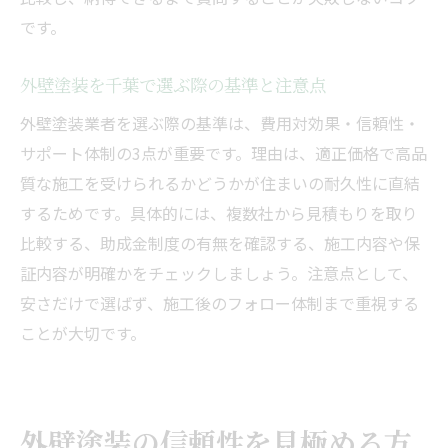
外壁塗装会社一覧を確認し安心業者を選ぶ
です。
方法
悪質業者を避ける外壁塗装見積もり時の注
外壁塗装を千葉で選ぶ際の基準と注意点
意点
外壁塗装業者を選ぶ際の基準は、費用対効果・信頼性・
口コミと評判からわかる悪質業者の特徴
サポート体制の3点が重要です。理由は、適正価格で高品
外壁塗装の色選びで失敗しないポイント
質な施工を受けられるかどうかが住まいの耐久性に直結
外壁塗装で避けるべき色選びの注意点
するためです。具体的には、複数社から見積もりを取り
千葉で人気の外壁塗装色と選び方のコツ
比較する、助成金制度の有無を確認する、施工内容や保
証内容が明確かをチェックしましょう。注意点として、
外壁塗装の色選びは実績と口コミで判断
安さだけで選ばず、施工後のフォロー体制まで重視する
ランキング上位の色選びと失敗例を解説
ことが大切です。
色選びで後悔しない外壁塗装のポイント
外壁塗装会社と相談する色選びのポイント
安心して任せられる業者発見のヒント
外壁塗装の信頼性を見極める方
外壁塗装はランキングと実績で安心を選ぶ