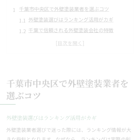
千葉市中央区で外壁塗装業者を選ぶコツ
外壁塗装選びはランキング活用がカギ
千葉で信頼される外壁塗装会社の特徴
外壁塗装業者一覧から安心を見極める方法
悪質業者リストに載らない業者の探し方
千葉市で外壁塗装実績が豊富な業者の見分
け方
千葉市中央区で外壁塗装業者を
外壁塗装を千葉で選ぶ際の基準と注意点
外壁塗装の信頼性を見極める方法とは
選ぶコツ
外壁塗装の信頼性は実績と口コミで判断
千葉で信頼できる外壁塗装会社の見分け方
外壁塗装選びはランキング活用がカギ
外壁塗装会社ランキングが信頼性を示す理
外壁塗装業者選びで迷った際には、ランキング情報が大
由
きな指針となります。なぜなら、ランキングは実際の利