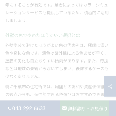
考にすることが有効です。業者によってはカラーシミュ
レーションサービスも提供しているため、積極的に活用
しましょう。
外壁の色でやめたほうがいい選択とは
外壁塗装で避けたほうがよい色の代表例は、極端に濃い
色や奇抜な色です。濃色は紫外線による色あせが早く、
塗膜の劣化も目立ちやすい傾向があります。また、奇抜
な色は地域の景観から浮いてしまい、後悔するケースも
少なくありません。
特に千葉市の住宅街では、周囲との調和や資産価値維持
の観点からも、個性的すぎる色選びはおすすめできませ
ん。周囲からのクレームや、将来的な売却時に不利にな
043-292-6633
無料診断・お見積り
るリスクも考慮しましょう。