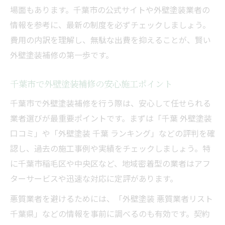
場面もあります。千葉市の公式サイトや外壁塗装業者の
外壁塗装のアフターサービスの活用方法
情報を参考に、最新の制度を必ずチェックしましょう。
外壁の色選びに迷ったら押さえたい注意点
費用の内訳を理解し、無駄な出費を抑えることが、賢い
外壁塗装で人気の色と選び方のコツ
外壁塗装補修の第一歩です。
外壁塗装の色選びで失敗しない注意点
千葉市で外壁塗装補修の安心施工ポイント
外壁の色でやめたほうがいい選択とは
外壁塗装補修で近所と調和する色選び
千葉市で外壁塗装補修を行う際は、安心して任せられる
業者選びが最重要ポイントです。まずは「千葉 外壁塗装
外壁塗装補修の色見本活用術を紹介
口コミ」や「外壁塗装 千葉 ランキング」などの評判を確
千葉県千葉市で補修費用を抑える実践アイデア
認し、過去の施工事例や実績をチェックしましょう。特
外壁塗装費用を賢く抑える実践術を解説
に千葉市稲毛区や中央区など、地域密着型の業者はアフ
外壁塗装補修の見積もり比較で得するコツ
ターサービスや迅速な対応に定評があります。
外壁塗装の複数業者検討のポイントとは
悪質業者を避けるためには、「外壁塗装 悪質業者リスト
外壁塗装補修の費用交渉を成功させる方法
千葉県」などの情報を事前に調べるのも有効です。契約
外壁塗装でコストパフォーマンスを高める