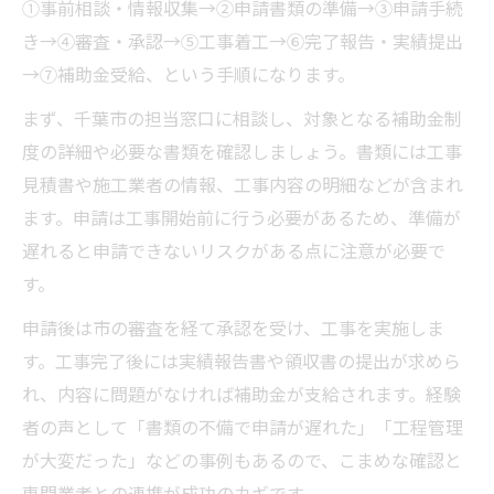
①事前相談・情報収集→②申請書類の準備→③申請手続
き→④審査・承認→⑤工事着工→⑥完了報告・実績提出
→⑦補助金受給、という手順になります。
まず、千葉市の担当窓口に相談し、対象となる補助金制
度の詳細や必要な書類を確認しましょう。書類には工事
見積書や施工業者の情報、工事内容の明細などが含まれ
ます。申請は工事開始前に行う必要があるため、準備が
遅れると申請できないリスクがある点に注意が必要で
す。
申請後は市の審査を経て承認を受け、工事を実施しま
す。工事完了後には実績報告書や領収書の提出が求めら
れ、内容に問題がなければ補助金が支給されます。経験
者の声として「書類の不備で申請が遅れた」「工程管理
が大変だった」などの事例もあるので、こまめな確認と
専門業者との連携が成功のカギです。