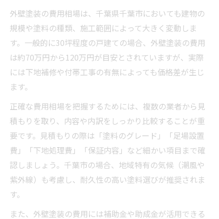
外壁塗装の無料見積もりを上手に使うコツ
外壁塗装の費用相場は、千葉県千葉市においても建物の
信頼できる外壁塗装業者を選ぶ基準とは
規模や塗料の種類、施工範囲によって大きく変動しま
補助金を活用した賢い外壁塗装の方法とは
す。一般的に30坪程度の戸建ての場合、外壁塗装の費用
千葉市の外壁塗装補助金を調べるポイント
は約70万円から120万円が目安とされていますが、実際
外壁塗装補修で補助金申請の流れを解説
には下地補修や付帯工事の有無によっても価格差が生じ
ます。
外壁塗装補修の対象工事と補助条件とは
省エネ塗料と外壁塗装補助金の関係を知る
正確な費用相場を把握するためには、複数の業者から見
積もりを取り、内容や内訳をしっかり比較することが重
外壁塗装で補助金を賢く活用する秘訣
要です。見積もりの際は「塗料のグレード」「足場設置
外壁塗装補修の施工後に満足するコツを伝授
費」「下地処理費」「保証内容」など細かい項目まで確
外壁塗装補修の仕上がり満足度を高める方
認しましょう。千葉市の場合、地域特有の気候（潮風や
法
紫外線）も考慮し、耐久性の高い塗料選びが推奨されま
外壁塗装の施工後に行うべきチェック項目
す。
外壁塗装補修後のメンテナンスポイント
また、外壁塗装の費用には補助金や助成金が活用できる
外壁塗装で長持ちする住宅を目指すコツ