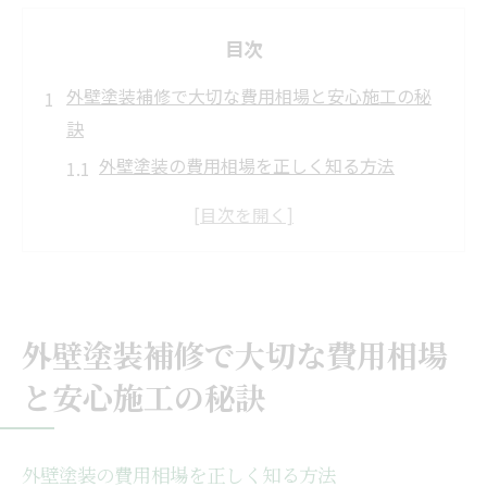
目次
外壁塗装補修で大切な費用相場と安心施工の秘
訣
外壁塗装の費用相場を正しく知る方法
千葉市で外壁塗装補修の安心施工ポイント
費用の内訳と外壁塗装の注意点を解説
外壁塗装で施工後に後悔しないコツを紹介
外壁塗装補修を長持ちさせるポイントとは
外壁塗装補修で大切な費用相場
悪質業者を避ける外壁塗装の見極めポイント
外壁塗装で悪質業者を見抜くサインとは
と安心施工の秘訣
外壁塗装の口コミや評判を活用する方法
千葉の外壁塗装でトラブルを防ぐ注意点
外壁塗装の費用相場を正しく知る方法