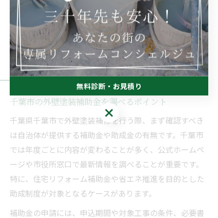
補助金を活用した賢い外壁塗装
の方法とは
無料診断・お見積り
千葉市の外壁塗装補助金を調べるポイント
無料診断・お見積り
千葉県千葉市で外壁塗装補修を行う際、まず確認すべき
は自治体が提供する補助金や助成金の有無です。千葉市
では年度ごとに内容が変わることが多く、公式ホームペ
ージや市役所窓口で最新情報を調べることが重要です。
特に、住宅リフォーム補助金や省エネ推進を目的とした
助成制度が対象となるケースがあります。
補助金の申請には、申込期間や対象工事の条件、必要書