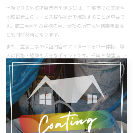
信頼できる外壁塗装業者を選ぶには、千葉市での実績や
地域密着型のサービス提供状況を確認することが重要で
す。施工事例やお客様の声、会社の所在地や創業年数な
ども判断材料となります。
また、塗装工事の保証内容やアフターフォロー体制、職
人の資格・経験も大きなポイントです。千葉 外壁塗装 ラ
ンキングや口コミ評価、第三者機関による認定や表彰歴
があるかもチェックしましょう。千葉市内の現地調査や
相談が無料で受けられる業者は、顧客対応にも自信があ
る証拠です。
最後に、契約前に必ず複数の業者を比較し、見積もり内
容や説明の分かりやすさを重視しましょう。信頼できる
業者に依頼することで、外壁塗装補修の仕上がりや長期
的な住まいの安心につながります。