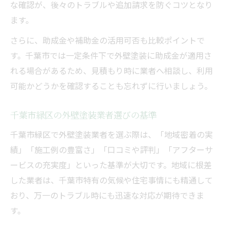
な確認が、後々のトラブルや追加請求を防ぐコツとなり
外壁塗装の悪質業者リストで事前チェック
ます。
外壁塗装見積もりで怪しい業者の特徴とは
さらに、助成金や補助金の活用可否も比較ポイントで
外壁塗装でトラブルが多い業者の見分け方
す。千葉市では一定条件下で外壁塗装に助成金が適用さ
外壁塗装業者の対応や説明で信用度を判断
れる場合があるため、見積もり時に業者へ相談し、利用
外壁塗装見積もりで不適切な契約を防ぐに
可能かどうかを確認することも忘れずに行いましょう。
は
補助金活用でお得に外壁塗装を実現する方法
千葉市緑区の外壁塗装業者選びの基準
外壁塗装の千葉市助成金活用ポイント解説
千葉市緑区で外壁塗装業者を選ぶ際は、「地域密着の実
外壁塗装補助金の申請条件と必要書類とは
績」「施工例の豊富さ」「口コミや評判」「アフターサ
外壁塗装で補助金を受けるための流れ紹介
ービスの充実度」といった基準が大切です。地域に根差
外壁塗装費用を補助金で抑えるコツ
した業者は、千葉市特有の気候や住宅事情にも精通して
おり、万一のトラブル時にも迅速な対応が期待できま
外壁塗装とリフォーム助成制度の基礎知識
す。
納得できる外壁塗装業者選びのコツ