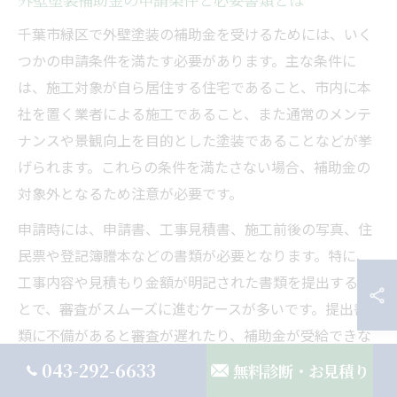
千葉市緑区で外壁塗装の補助金を受けるためには、いく
つかの申請条件を満たす必要があります。主な条件に
は、施工対象が自ら居住する住宅であること、市内に本
社を置く業者による施工であること、また通常のメンテ
ナンスや景観向上を目的とした塗装であることなどが挙
げられます。これらの条件を満たさない場合、補助金の
対象外となるため注意が必要です。
申請時には、申請書、工事見積書、施工前後の写真、住
民票や登記簿謄本などの書類が必要となります。特に、
工事内容や見積もり金額が明記された書類を提出するこ
とで、審査がスムーズに進むケースが多いです。提出書
類に不備があると審査が遅れたり、補助金が受給できな
いリスクもあるため、事前に必要書類をリストアップ
043-292-6633
無料診断・お見積り
し、準備することをおすすめします。