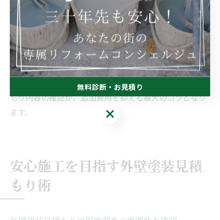
後からの予期せぬ出費を防げます。業者によってはパッ
ク料金や定額プランを用意している場合もあるため、事
前に確認しておくと安心です。
千葉市緑区で外壁塗装を検討する場合は、地域密着型の
業者を選ぶことで、現場対応やアフターケアが充実しや
すい傾向があります。信頼できる業者選びと明朗な見積
無料診断・お見積り
もり内容の確認が、追加費用を抑える最大のコツとなり
無料診断・お見積り
ます。
安心施工を目指す外壁塗装見積
もり術