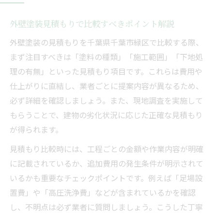
塗料や足場代など外壁塗装の明細項目
外壁塗装見積もりで比較すべきポイント解説
外壁塗装費用の内訳を比較する注意点
外壁塗装の見積もりを千葉県千葉市緑区で比較する際、
外壁塗装費用が高くなる要因と対策方法
まず注目すべきは「塗料の種類」「施工範囲」「下地処
外壁塗装見積もりで追加費用を抑えるコツ
理の有無」といった見積もり項目です。これらは費用や
安心施工を目指す外壁塗装見積もり術
仕上がりに直結し、業者ごとに提案内容が異なるため、
外壁塗装見積もりで現地調査の重要性を確
必ず詳細を確認しましょう。また、現地調査を実施して
認
もらうことで、建物の劣化状況に応じた正確な見積もり
外壁塗装の保証内容と施工後サポートを比
が得られます。
較
見積もり比較時には、工程ごとの金額や作業内容が明確
失敗しない外壁塗装業者選びの着眼点
に記載されているか、追加費用の発生条件が明示されて
外壁塗装見積もりでトラブルを防ぐ質問例
いるかも重要なチェックポイントです。例えば「足場設
置費」や「高圧洗浄費」などが含まれているかを確認
外壁塗装業者の実績や口コミの活用方法
し、不明点は必ず業者に質問しましょう。こうした丁寧
悪質業者を回避する見積もりの見抜き方