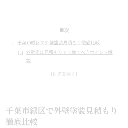
目次
千葉市緑区で外壁塗装見積もり徹底比較
外壁塗装見積もりで比較すべきポイント解
説
千葉市緑区の外壁塗装業者選びの基準
外壁塗装の相場と適正価格の見極め方
外壁塗装見積もりでよくある不明点を整理
千葉市緑区の外壁塗装ランキングの活用方
千葉市緑区で外壁塗装見積もり
法
外壁塗装なら費用内訳もチェックが重要
徹底比較
外壁塗装見積もりの費用内訳を徹底解説