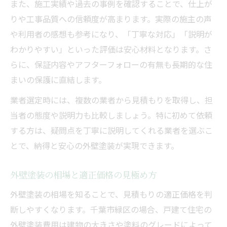
また、施工実績や過去の事例を確認することで、仕上が
外壁塗装業者の比較で重視すべきポイント
りや工事品質への信頼度が高まります。実際の施主の声
外壁塗装の口コミや実績の確認方法
や利用者の感想も参考になり、「丁寧な対応」「説明が
外壁塗装見積もりで納得いく業者選定術
わかりやすい」といった評価は安心材料となります。さ
外壁塗装業者の提案力やアフターケア比較
らに、保証内容やアフターフォローの有無も長期的な住
外壁塗装見積もり依頼のタイミングと手順
まいの保護に直結します。
業者選定時には、複数の業者から見積もりを取得し、担
当者の態度や説明力も比較しましょう。特に初めて依頼
する方は、疑問点を丁寧に説明してくれる業者を選ぶこ
とで、納得と安心の外壁塗装が実現できます。
外壁塗装の相場と適正価格の見極め方
外壁塗装の相場を知ることで、見積もりの適正価格を判
断しやすくなります。千葉市緑区の場合、戸建て住宅の
外壁塗装費用は建物の大きさや塗料のグレードによって