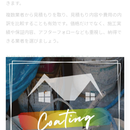
きます。
複数業者から見積もりを取り、見積もり内容や費用の内
訳を比較することも有効です。価格だけでなく、施工実
績や保証内容、アフターフォローなども重視し、納得で
きる業者を選びましょう。
外壁塗装見積もりで追加費用を抑えるコツ
外壁塗装の見積もりで追加費用が発生しやすいのは、下
地補修や想定外の劣化が見つかった場合です。そのた
め、現地調査の際に建物の状態をしっかり確認してもら
い、追加費用の可能性についても事前に説明を受けるこ
とが大切です。
また、見積もり時に「追加費用が発生する場合の条件」
や「追加工事の料金体系」を明確にしてもらうことで、