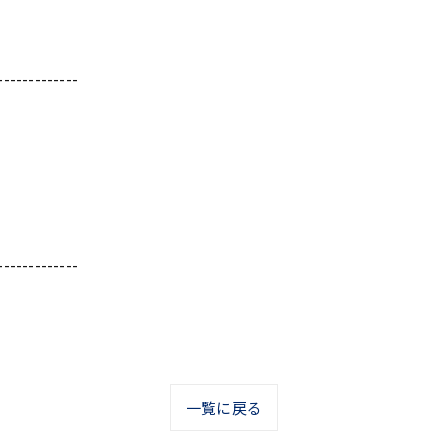
-------------
-------------
無料診断・お見積り
一覧に戻る