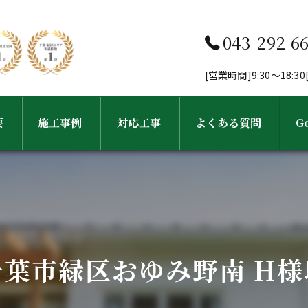
043-292-6
[営業時間]9:30～18:
要
施工事例
対応工事
よくある質問
G
フ紹介
工事完了までの流れ
外壁塗装・塗り替え
屋根塗装・屋根葺き替え工事
千葉市緑区おゆみ野南 H様
雨樋・屋根修理