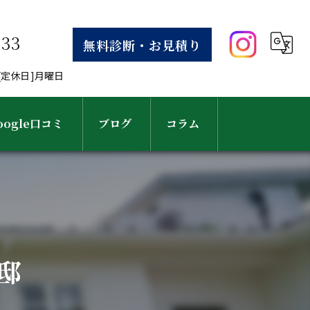
633
無料診断・お見積り
30[定休日]月曜日
oogle口コミ
ブログ
コラム
邸