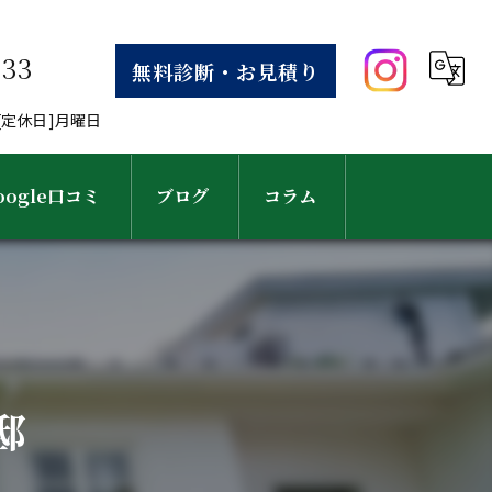
633
無料診断・お見積り
30[定休日]月曜日
oogle口コミ
ブログ
コラム
邸