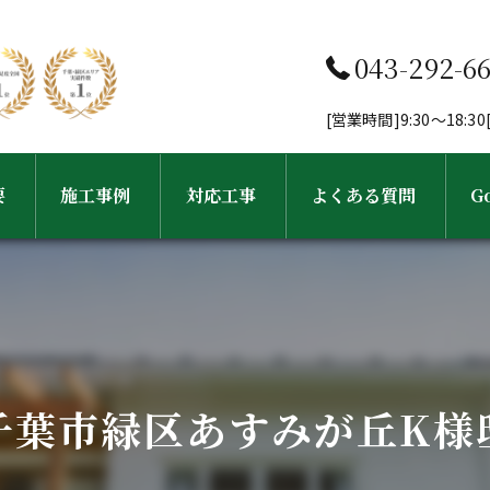
043-292-6
[営業時間]9:30～18:
要
施工事例
対応工事
よくある質問
G
フ紹介
工事完了までの流れ
外壁塗装・塗り替え
屋根塗装・屋根葺き替え工事
千葉市緑区あすみが丘K様
雨樋・屋根修理