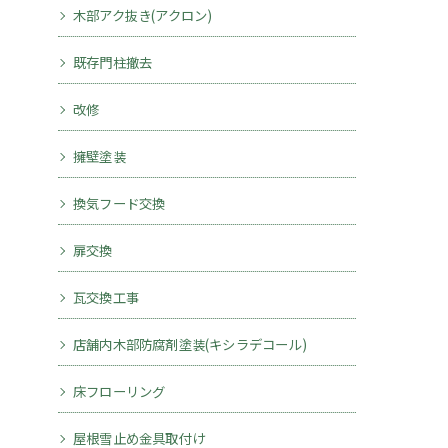
木部アク抜き(アクロン)
既存門柱撤去
改修
擁壁塗装
換気フード交換
扉交換
瓦交換工事
店舗内木部防腐剤塗装(キシラデコール)
床フローリング
屋根雪止め金具取付け