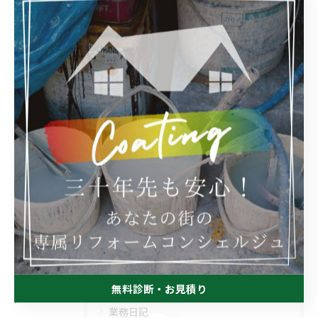
業務日記
< 前のページ
一覧に戻る
次のページ >
カテゴリー
Categories
全てのカテゴリー
屋根
防水
塗り替え
内装
雨漏れ
無料診断・お見積り
業務日記