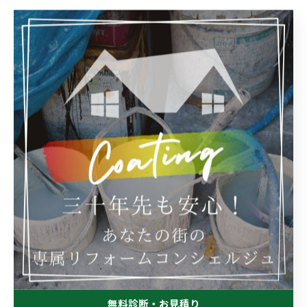
--
業務日記
< 前のページ
一覧に戻る
次のページ >
カテゴリー
Categories
全てのカテゴリー
屋根
防水
塗り替え
内装
無料診断・お見積り