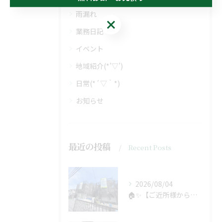
雨漏れ
無料診断・お見積り
業務日記
イベント
地域紹介(*’▽’)
日常(*´▽｀*)
お知らせ
最近の投稿
Recent Posts
2026/08/04
🏠✨【ご近所様からのご紹介で、工事スタート！】✨🏠