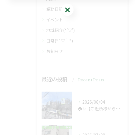
無料診断・お見積り
業務日記
イベント
地域紹介(*’▽’)
日常(*´▽｀*)
お知らせ
最近の投稿
Recent Posts
2026/08/04
🏠✨【ご近所様からのご紹介で、工事スタート！】✨🏠