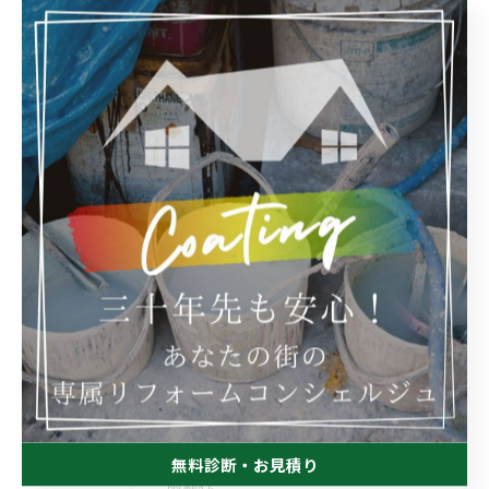
業務日記
< 前のページ
一覧に戻る
次のページ >
カテゴリー
Categories
全てのカテゴリー
屋根
防水
塗り替え
内装
無料診断・お見積り
雨漏れ