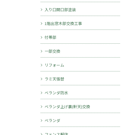
入り口開口部塗装
1階出窓木部交換工事
付帯部
一部交換
リフォーム
ラミ天張替
ベランダ防水
ベランダ上げ裏(軒天)交換
ベランダ
フェンス解体