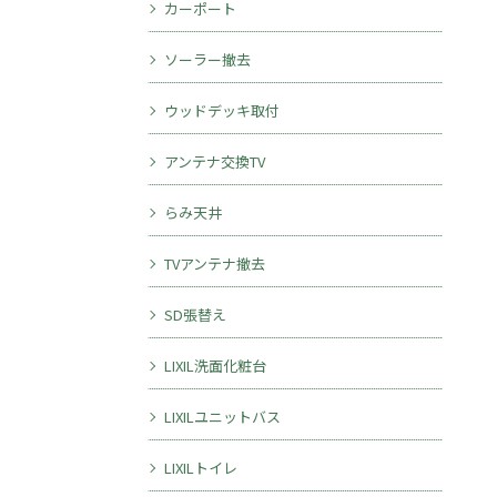
カーポート
ソーラー撤去
ウッドデッキ取付
アンテナ交換TV
らみ天井
TVアンテナ撤去
SD張替え
LIXIL洗面化粧台
LIXILユニットバス
LIXILトイレ