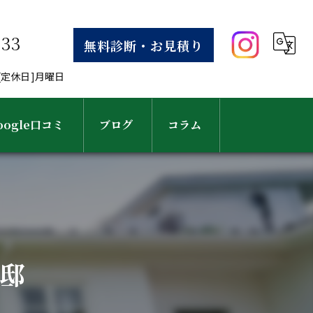
633
無料診断・お見積り
30[定休日]月曜日
oogle口コミ
ブログ
コラム
様邸