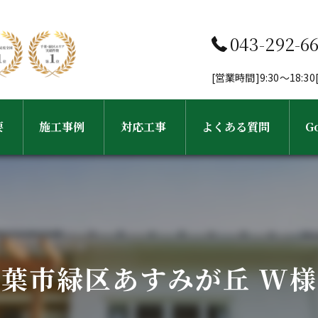
043-292-6
[営業時間]9:30～18:
要
施工事例
対応工事
よくある質問
G
フ紹介
工事完了までの流れ
外壁塗装・塗り替え
屋根塗装・屋根葺き替え工事
葉市緑区あすみが丘 W
雨樋・屋根修理