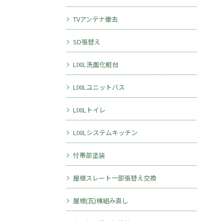
TVアンテナ撤去
SD張替え
LIXIL洗面化粧台
LIXILユニットバス
LIXILトイレ
LIXILシステムキッチン
付帯部塗装
屋根スレート一部張替え交換
屋根(瓦)棟組み直し