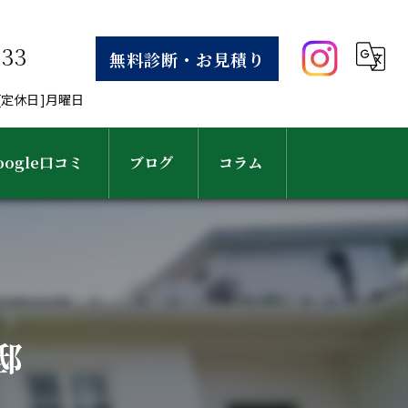
633
無料診断・お見積り
30[定休日]月曜日
oogle口コミ
ブログ
コラム
邸