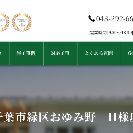
043-292-6
[営業時間]9:30～18:
要
施工事例
対応工事
よくある質問
G
フ紹介
工事完了までの流れ
外壁塗装・塗り替え
屋根塗装・屋根葺き替え工事
千葉市緑区おゆみ野 H様
雨樋・屋根修理